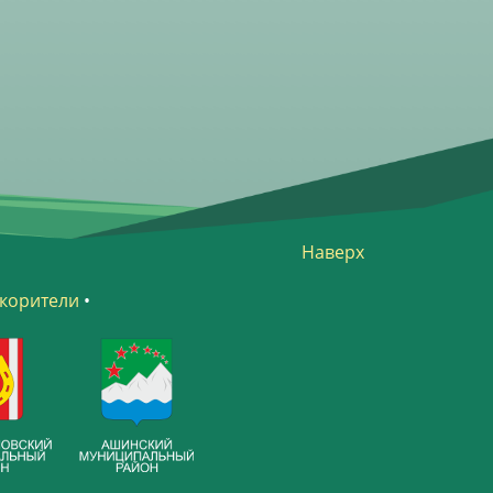
Наверх
корители
•