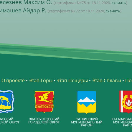
елезнев Максим О.
(сертификат № 75 от 18.11.2020,
скачать
)
имашев Айдар Р.
(сертификат № 72 от 18.11.2020,
скачать
)
•
О проекте
•
Этап Горы
•
Этап Пещеры
•
Этап Сплавы
•
По