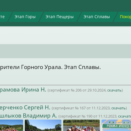
кте
Этап Горы
Этап Пещеры
Этап Сплавы
Поко
рители Горного Урала. Этап Сплавы.
рамова Ирина Н.
(сертификат № 206 от 29.10.2024,
скачать
)
ерченко Сергей Н.
(сертификат № 167 от 11.12.2023,
скачать
)
шлыков Владимир А.
(сертификат № 190 от 11.12.2023,
скачат