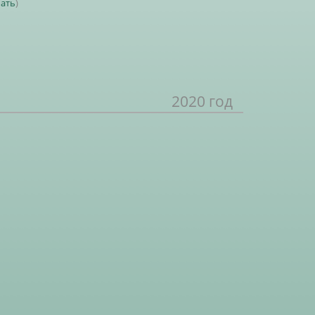
чать
)
2020 год