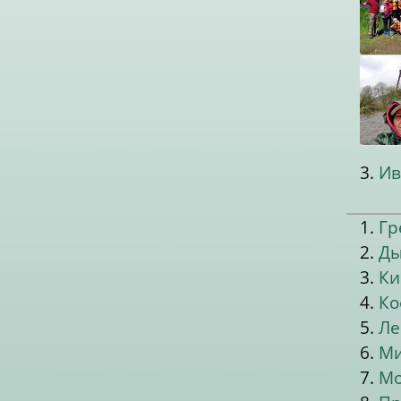
3.
Ив
1.
Гр
2.
Ды
3.
Ки
4.
Ко
5.
Ле
6.
Ми
7.
Мо