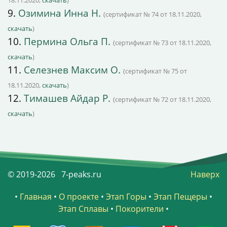
18.11.2020,
скачать
)
9.
Озимина Инна Н.
(сертификат № 74 от 18.11.2020,
скачать
)
10.
Пермина Ольга П.
(сертификат № 73 от 18.11.2020,
скачать
)
11.
Селезнев Максим О.
(сертификат № 75 от
18.11.2020,
скачать
)
12.
Тимашев Айдар Р.
(сертификат № 72 от 18.11.2020,
скачать
)
© 2019-2026 7-peaks.ru
Наверх
•
Главная
•
О проекте
•
Этап Горы
•
Этап Пещеры
•
Этап Сплавы
•
Покорители
•