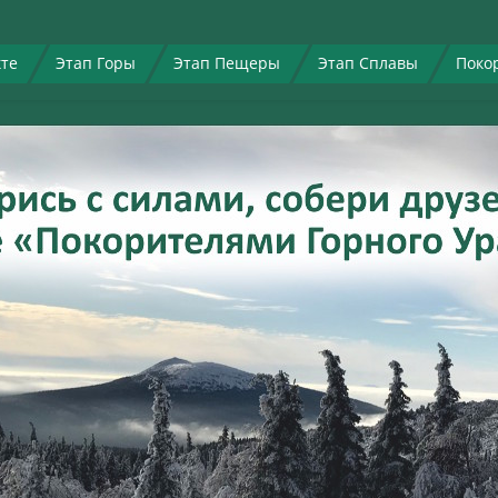
кте
Этап Горы
Этап Пещеры
Этап Сплавы
Поко