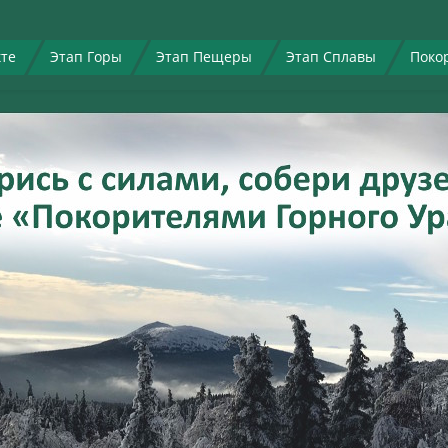
кте
Этап Горы
Этап Пещеры
Этап Сплавы
Поко