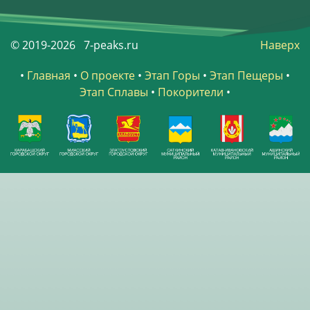
© 2019-2026 7-peaks.ru
Наверх
•
Главная
•
О проекте
•
Этап Горы
•
Этап Пещеры
•
Этап Сплавы
•
Покорители
•